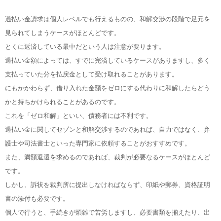
過払い金請求は個人レベルでも行えるものの、和解交渉の段階で足元を
見られてしまうケースがほとんどです。
とくに返済している最中だという人は注意が要ります。
過払い金額によっては、すでに完済しているケースがありますし、多く
支払っていた分を払戻金として受け取れることがあります。
にもかかわらず、借り入れた金額をゼロにする代わりに和解したらどう
かと持ちかけられることがあるのです。
これを「ゼロ和解」といい、債務者には不利です。
過払い金に関してセゾンと和解交渉するのであれば、自力ではなく、弁
護士や司法書士といった専門家に依頼することがおすすめです。
また、満額返還を求めるのであれば、裁判が必要なるケースがほとんど
です。
しかし、訴状を裁判所に提出しなければならず、印紙や郵券、資格証明
書の添付も必要です。
個人で行うと、手続きが煩雑で苦労しますし、必要書類を揃えたり、出