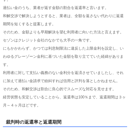
過払い金のうち、業者が返す金額の割合を返還率と言います。
和解交渉で解決しようとすると、業者は、全額を返さない代わりに返還
期間を短くすると提案します。
そのため、金額よりも早期解決を望む利用者に向いた方法と言えます。
セゾンはクレジット会社のなかでも大手の一角です。
にもかかわらず、かつては利息制限法に違反した上限金利を設定し、い
わゆるグレーゾーン金利に基づいた金額を取り立てていた経緯がありま
す。
利用者に対して支払い義務のない金利分を返済させていましたし、それ
に加えて過払い金請求で紛糾すれば信用と評判を落としかねません。
そのため、和解交渉は割合に良心的でスムーズな対応を見せます。
経営状態も安定していることから、返還率は100％まで、返還期間は３ヶ
月～４ヶ月ほどです。
裁判時の返還率と返還期間