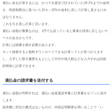
過払い金を計算するには、かつて出資法で許されていた29.2%までの金利
を、利息制限法に基づいた15％～20%の金利に戻して計算し直さなけれ
ばなりません。
これを引き直し計算と言います。
過払い金額が重要なのは、1円でも誤っていると業者が請求に応じないケ
ースがあるからです。
計算には慎重を期す必要があります。
ネット検索すると無料ダウンロードできる計算ソフトが見つかります
し、入手した取引履歴をもとにして日付や借入額などを入力すれば比較
的簡単に計算できます。
過払金の請求書を送付する
過払い金額が判明すれば、過払い金返還請求書と計算書をセゾンに送付
します。
請求書に所定の書式はないものの、内容証明郵便を用いることで「い