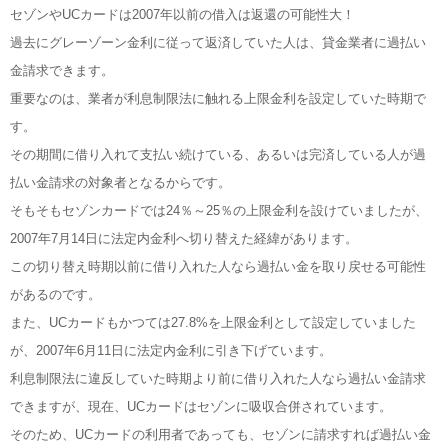
セゾンやUCカードは2007年以前の借入は返還の可能性大！
過去にグレーゾーン金利に従って返済していた人は、貸金業者に過払い
金請求できます。
重要なのは、業者が利息制限法に触れる上限金利を設定していた時期で
す。
その期間に借り入れて支払い続けている、あるいは完済している人が過
払い金請求の対象者となるからです。
そもそもセゾンカードでは24％～25％の上限金利を設けていましたが、
2007年7月14日に法定内金利へ切り替えた経緯があります。
この切り替え時期以前に借り入れた人なら過払い金を取り戻せる可能性
があるのです。
また、UCカードもかつては27.8%を上限金利として設定していました
が、2007年6月11日に法定内金利に引き下げています。
利息制限法に違反していた時期より前に借り入れた人なら過払い金請求
できますが、現在、UCカードはセゾンに吸収合併されています。
そのため、UCカードの利用者であっても、セゾンに請求すれば過払い金