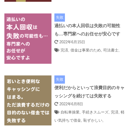
失敗
過払いの本人回収は失敗の可能性
も…専門家へのお任せが安心です
2022年6月15日
完済
,
借金は事業のため
,
司法書士
,
失敗
便利だからといって浪費目的のキャ
ッシングを続けては失敗する
2022年6月8日
自転車操業
,
手続きスムーズ
,
完済
,
軽
い気持ちで借金
,
恥ずかしい
,