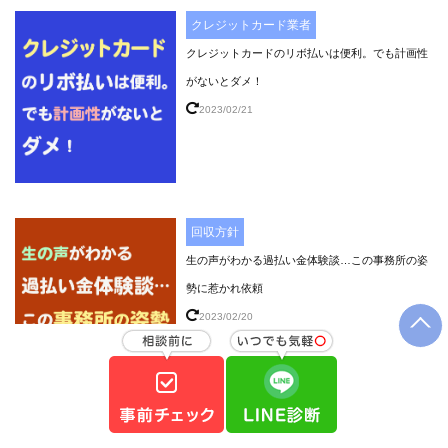
クレジットカード業者
クレジットカードのリボ払いは便利。でも計画性
がないとダメ！
2023/02/21
回収方針
生の声がわかる過払い金体験談…この事務所の姿
勢に惹かれ依頼
2023/02/20
エポス