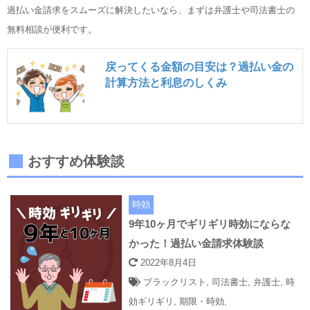
過払い金請求をスムーズに解決したいなら、まずは弁護士や司法書士の
無料相談が便利です。
戻ってくる金額の目安は？過払い金の
計算方法と利息のしくみ
おすすめ体験談
時効
9年10ヶ月でギリギリ時効にならな
かった！過払い金請求体験談
2022年8月4日
ブラックリスト
,
司法書士
,
弁護士
,
時
効ギリギリ
,
期限・時効
,