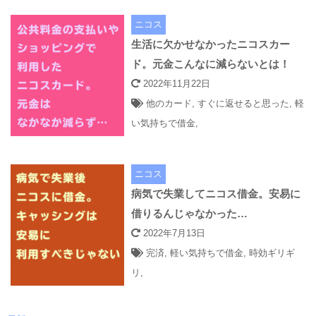
ニコス
生活に欠かせなかったニコスカー
ド。元金こんなに減らないとは！
2022年11月22日
他のカード
,
すぐに返せると思った
,
軽
い気持ちで借金
,
ニコス
病気で失業してニコス借金。安易に
借りるんじゃなかった…
2022年7月13日
完済
,
軽い気持ちで借金
,
時効ギリギ
リ
,