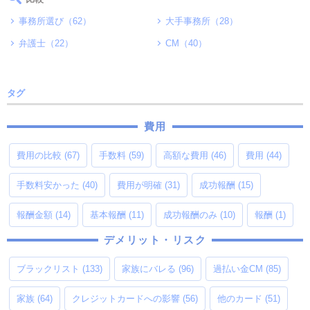
事務所選び（62）
大手事務所（28）
弁護士（22）
CM（40）
タグ
費用
費用の比較
(67)
手数料
(59)
高額な費用
(46)
費用
(44)
手数料安かった
(40)
費用が明確
(31)
成功報酬
(15)
報酬金額
(14)
基本報酬
(11)
成功報酬のみ
(10)
報酬
(1)
デメリット・リスク
ブラックリスト
(133)
家族にバレる
(96)
過払い金CM
(85)
家族
(64)
クレジットカードへの影響
(56)
他のカード
(51)