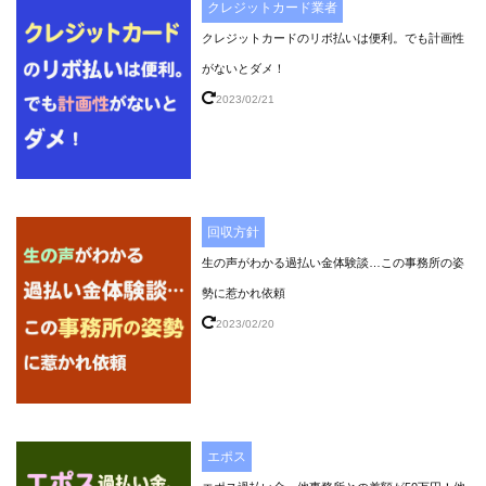
クレジットカード業者
クレジットカードのリボ払いは便利。でも計画性
がないとダメ！
2023/02/21
回収方針
生の声がわかる過払い金体験談…この事務所の姿
勢に惹かれ依頼
2023/02/20
エポス