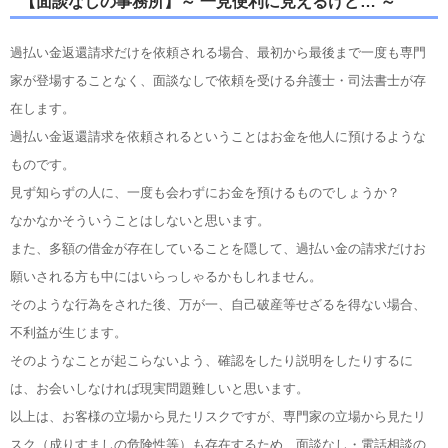
【面談なしの事務所】～ 一見便利に見えるけど… ～
過払い金返還請求だけを依頼される場合、最初から最後まで一度も専門
家が登場することなく、面談なしで依頼を受ける弁護士・司法書士が存
在します。
過払い金返還請求を依頼されるということはお金を他人に預けるような
ものです。
見ず知らずの人に、一度も会わずにお金を預けるものでしょうか？
なかなかそういうことはしないと思います。
また、多額の借金が存在していることを隠して、過払い金の請求だけお
願いされる方も中にはいらっしゃるかもしれません。
そのような行為をされた後、万が一、自己破産等せざるを得ない場合、
不利益が生じます。
そのようなことが起こらないよう、確認をしたり説明をしたりするに
は、お会いしなければ現実問題難しいと思います。
以上は、お客様の立場から見たリスクですが、専門家の立場から見たリ
スク（成りすましの危険性等）も存在するため、面談なし・電話相談の