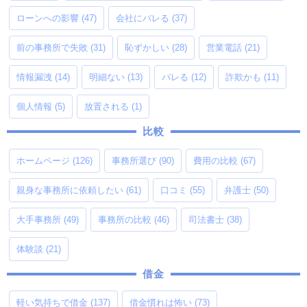
ローンへの影響
(47)
会社にバレる
(37)
前の事務所で失敗
(31)
恥ずかしい
(28)
営業電話
(21)
情報漏洩
(14)
明細ない
(13)
バレる
(12)
詐欺かも
(11)
個人情報
(5)
放置される
(1)
比較
ホームページ
(126)
事務所選び
(90)
費用の比較
(67)
親身な事務所に依頼したい
(61)
口コミ
(55)
弁護士
(50)
大手事務所
(49)
事務所の比較
(46)
司法書士
(38)
体験談
(21)
借金
軽い気持ちで借金
(137)
借金慣れは怖い
(73)