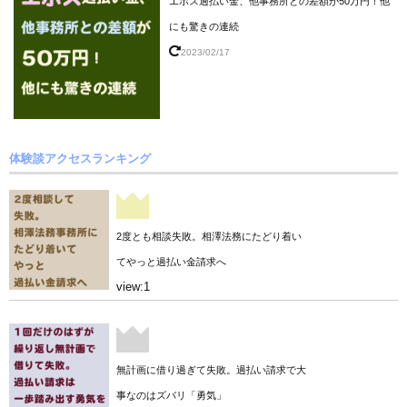
エポス過払い金、他事務所との差額が50万円！他
にも驚きの連続
2023/02/17
体験談アクセスランキング
2度とも相談失敗。相澤法務にたどり着い
てやっと過払い金請求へ
view:1
無計画に借り過ぎて失敗。過払い請求で大
事なのはズバリ「勇気」