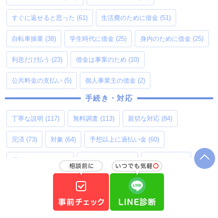
すぐに返せると思った
(61)
生活費のために借金
(51)
自転車操業
(38)
学生時代に借金
(25)
身内のために借金
(25)
利息だけ払う
(23)
借金は事業のため
(10)
公共料金の支払い
(5)
個人事業主の借金
(2)
手続き・対応
丁寧な説明
(117)
無料調査
(113)
親切な対応
(84)
完済
(73)
対象
(64)
予想以上に過払い金
(60)
手続きスムーズ
(59)
記憶あいまい
(40)
LINE連絡
(23)
依頼者目線
(18)
返済中
(14)
出張面談
(10)
手続き面倒
(10)
郵便物
(7)
亡くなった身内の過払い金
(7)