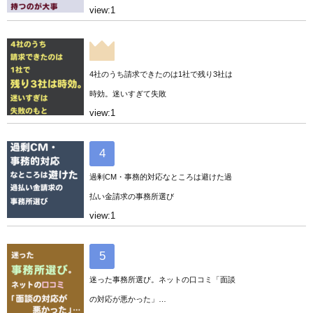
view:1
4社のうち請求できたのは1社で残り3社は
時効。迷いすぎて失敗
view:1
過剰CM・事務的対応なところは避けた過
払い金請求の事務所選び
view:1
迷った事務所選び。ネットの口コミ「面談
の対応が悪かった」…