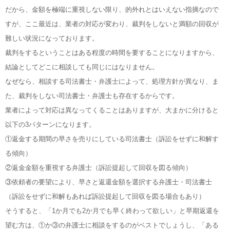
だから、金額を極端に重視しない限り、的外れとはいえない指摘なので
すが、ここ最近は、業者の対応が変わり、裁判をしないと満額の回収が
難しい状況になっております。
裁判をするということはある程度の時間を要することになりますから、
結論としてどこに相談しても同じにはなりません。
なぜなら、相談する司法書士・弁護士によって、処理方針が異なり、ま
た、裁判をしない司法書士・弁護士も存在するからです。
業者によって対応は異なってくることはありますが、大まかに分けると
以下の3パターンになります。
①返金する期間の早さを売りにしている司法書士（訴訟をせずに和解す
る傾向）
②返金金額を重視する弁護士（訴訟提起して回収を図る傾向）
③依頼者の要望により、早さと返還金額を選択する弁護士・司法書士
（訴訟をせずに和解もあれば訴訟提起して回収を図る場合もあり）
そうすると、「1か月でも2か月でも早く終わって欲しい」と早期返還を
望む方は、①か③の弁護士に相談をするのがベストでしょうし、「ある