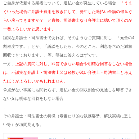
ご自身が依頼する業者について、過払い金が発生している場合、
「うま
くいった場合に弁護士費用を抜きにして、発生した過払い金額の何％ぐ
らい戻ってきますか？」と直接、司法書士なり弁護士に聴いて頂くのが
一番よろしいかと思います。
誠実な弁護士・司法書士であれば、そのようなご質問に対し、「元金の4
割程度です。」とか、「訴訟をしたら、今のところ、利息を含めた満額
回収できております。」等、明確に答えるはずです。
一方、
上記の質問に対し、即答できない場合や明確な回答をしない場合
は、不誠実な弁護士・司法書士又は経験が浅い弁護士・司法書士と考え
たほうがよろしいかもしれません。
争点がない事案にも関わらず、過払い金の回収割合の見通しを即答でき
ない又は明確な回答をしない場合
↓
その弁護士・司法書士の特徴（場当たり的な執務姿勢、解決実績に乏し
い等）が垣間見える。