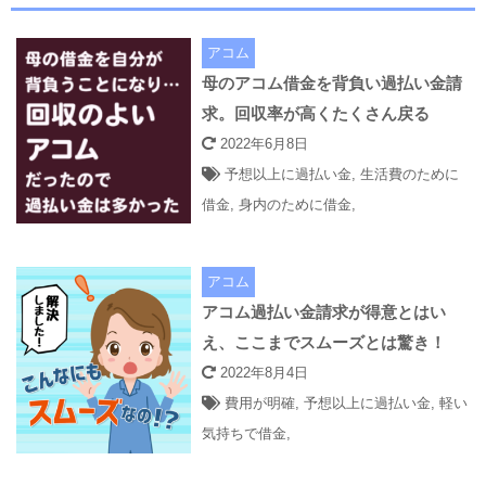
アコム
母のアコム借金を背負い過払い金請
求。回収率が高くたくさん戻る
2022年6月8日
予想以上に過払い金
,
生活費のために
借金
,
身内のために借金
,
アコム
アコム過払い金請求が得意とはい
え、ここまでスムーズとは驚き！
2022年8月4日
費用が明確
,
予想以上に過払い金
,
軽い
気持ちで借金
,