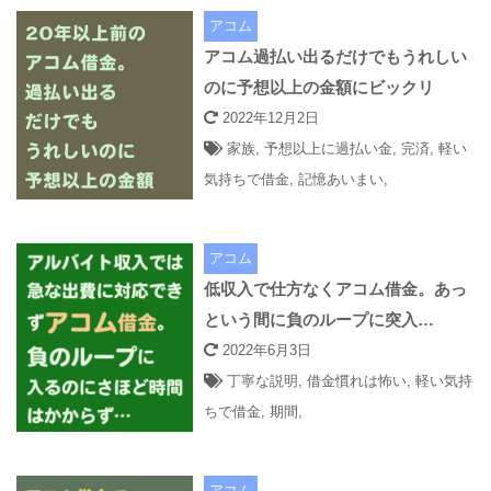
アコム
アコム過払い出るだけでもうれしい
のに予想以上の金額にビックリ
2022年12月2日
家族
,
予想以上に過払い金
,
完済
,
軽い
気持ちで借金
,
記憶あいまい
,
アコム
低収入で仕方なくアコム借金。あっ
という間に負のループに突入…
2022年6月3日
丁寧な説明
,
借金慣れは怖い
,
軽い気持
ちで借金
,
期間
,
アコム