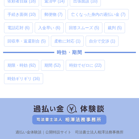
依頼者目線
(18)
返済中
(14)
出張面談
(10)
手続き面倒
(10)
郵便物
(7)
亡くなった身内の過払い金
(7)
電話応対
(6)
入金早い
(6)
回答スムーズ
(5)
裁判
(5)
回収率・返還割合
(5)
柔軟に対応
(1)
自分で交渉
(1)
時効・期間
期限・時効
(92)
期間
(52)
時効でゼロに
(22)
時効ギリギリ
(16)
過払い金体験談｜公開特設サイト 司法書士法人相澤法務事務所