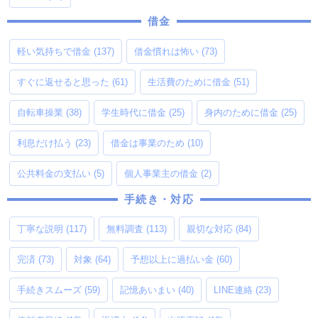
借金
軽い気持ちで借金
(137)
借金慣れは怖い
(73)
すぐに返せると思った
(61)
生活費のために借金
(51)
自転車操業
(38)
学生時代に借金
(25)
身内のために借金
(25)
利息だけ払う
(23)
借金は事業のため
(10)
公共料金の支払い
(5)
個人事業主の借金
(2)
手続き・対応
丁寧な説明
(117)
無料調査
(113)
親切な対応
(84)
完済
(73)
対象
(64)
予想以上に過払い金
(60)
手続きスムーズ
(59)
記憶あいまい
(40)
LINE連絡
(23)