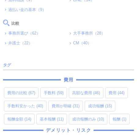
過払い金の基本（9）
比較
事務所選び（62）
大手事務所（28）
弁護士（22）
CM（40）
タグ
費用
費用の比較
(67)
手数料
(59)
高額な費用
(46)
費用
(44)
手数料安かった
(40)
費用が明確
(31)
成功報酬
(15)
報酬金額
(14)
基本報酬
(11)
成功報酬のみ
(10)
報酬
(1)
デメリット・リスク