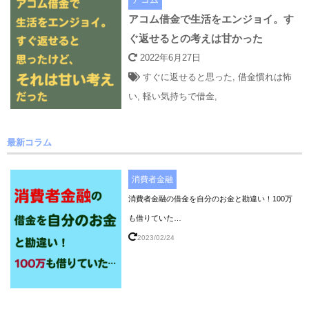
アコム借金で生活をエンジョイ。す
ぐ返せるとの考えは甘かった
2022年6月27日
すぐに返せると思った
,
借金慣れは怖
い
,
軽い気持ちで借金
,
最新コラム
消費者金融
消費者金融の借金を自分のお金と勘違い！100万
も借りていた…
2023/02/24