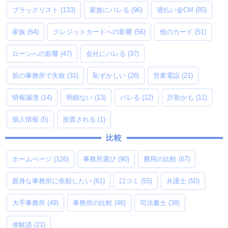
ブラックリスト
(133)
家族にバレる
(96)
過払い金CM
(85)
家族
(64)
クレジットカードへの影響
(56)
他のカード
(51)
ローンへの影響
(47)
会社にバレる
(37)
前の事務所で失敗
(31)
恥ずかしい
(28)
営業電話
(21)
情報漏洩
(14)
明細ない
(13)
バレる
(12)
詐欺かも
(11)
個人情報
(5)
放置される
(1)
比較
ホームページ
(126)
事務所選び
(90)
費用の比較
(67)
親身な事務所に依頼したい
(61)
口コミ
(55)
弁護士
(50)
大手事務所
(49)
事務所の比較
(46)
司法書士
(38)
体験談
(21)