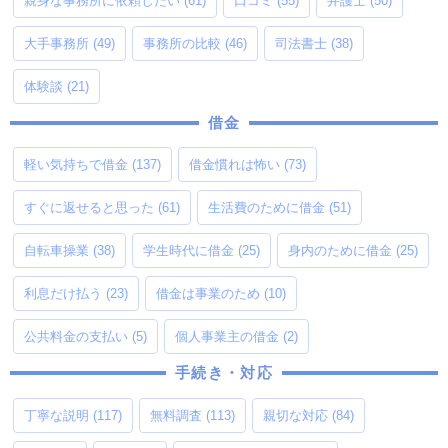
親身な事務所に依頼したい
(61)
口コミ
(55)
弁護士
(50)
大手事務所
(49)
事務所の比較
(46)
司法書士
(38)
体験談
(21)
借金
軽い気持ちで借金
(137)
借金慣れは怖い
(73)
すぐに返せると思った
(61)
生活費のために借金
(51)
自転車操業
(38)
学生時代に借金
(25)
身内のために借金
(25)
利息だけ払う
(23)
借金は事業のため
(10)
公共料金の支払い
(5)
個人事業主の借金
(2)
手続き・対応
丁寧な説明
(117)
無料調査
(113)
親切な対応
(84)