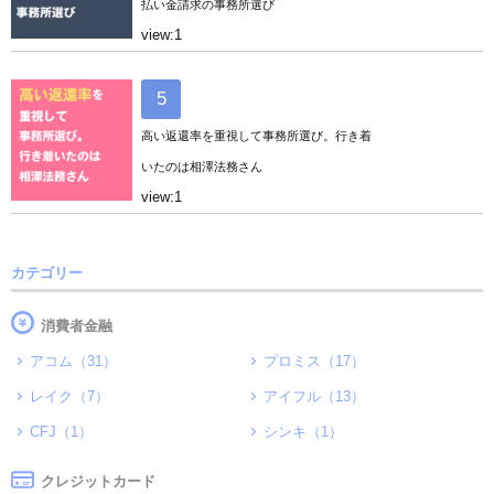
払い金請求の事務所選び
view:1
高い返還率を重視して事務所選び。行き着
いたのは相澤法務さん
view:1
カテゴリー
消費者金融
アコム（31）
プロミス（17）
レイク（7）
アイフル（13）
CFJ（1）
シンキ（1）
クレジットカード