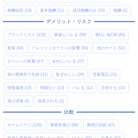
報酬金額
(14)
基本報酬
(11)
成功報酬のみ
(10)
報酬
(1)
デメリット・リスク
ブラックリスト
(133)
家族にバレる
(96)
過払い金CM
(85)
家族
(64)
クレジットカードへの影響
(56)
他のカード
(51)
ローンへの影響
(47)
会社にバレる
(37)
前の事務所で失敗
(31)
恥ずかしい
(28)
営業電話
(21)
情報漏洩
(14)
明細ない
(13)
バレる
(12)
詐欺かも
(11)
個人情報
(5)
放置される
(1)
比較
ホームページ
(126)
事務所選び
(90)
費用の比較
(67)