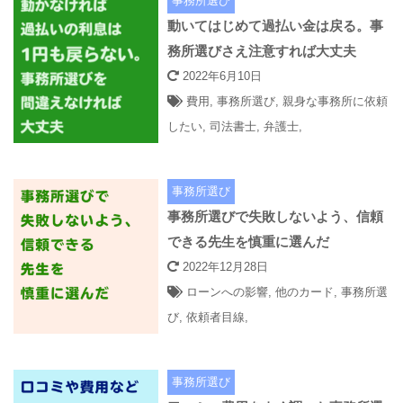
事務所選び
動いてはじめて過払い金は戻る。事
務所選びさえ注意すれば大丈夫
2022年6月10日
費用
,
事務所選び
,
親身な事務所に依頼
したい
,
司法書士
,
弁護士
,
事務所選び
事務所選びで失敗しないよう、信頼
できる先生を慎重に選んだ
2022年12月28日
ローンへの影響
,
他のカード
,
事務所選
び
,
依頼者目線
,
事務所選び