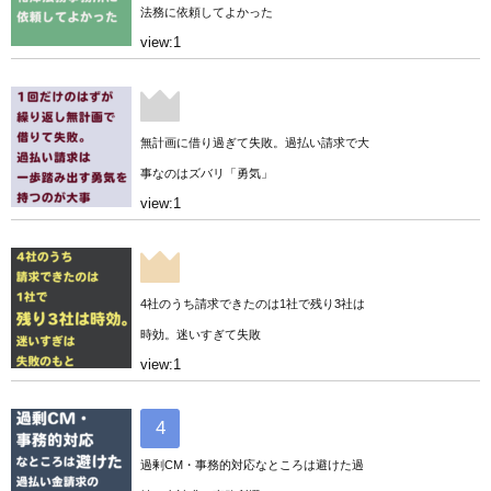
法務に依頼してよかった
view:1
無計画に借り過ぎて失敗。過払い請求で大
事なのはズバリ「勇気」
view:1
4社のうち請求できたのは1社で残り3社は
時効。迷いすぎて失敗
view:1
過剰CM・事務的対応なところは避けた過