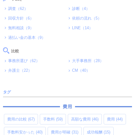
調査（62）
診断（4）
回収方針（6）
依頼の流れ（5）
無料相談（9）
LINE（14）
過払い金の基本（9）
比較
事務所選び（62）
大手事務所（28）
弁護士（22）
CM（40）
タグ
費用
費用の比較
(67)
手数料
(59)
高額な費用
(46)
費用
(44)
手数料安かった
(40)
費用が明確
(31)
成功報酬
(15)