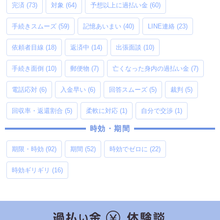
完済
(73)
対象
(64)
予想以上に過払い金
(60)
手続きスムーズ
(59)
記憶あいまい
(40)
LINE連絡
(23)
依頼者目線
(18)
返済中
(14)
出張面談
(10)
手続き面倒
(10)
郵便物
(7)
亡くなった身内の過払い金
(7)
電話応対
(6)
入金早い
(6)
回答スムーズ
(5)
裁判
(5)
回収率・返還割合
(5)
柔軟に対応
(1)
自分で交渉
(1)
時効・期間
期限・時効
(92)
期間
(52)
時効でゼロに
(22)
時効ギリギリ
(16)