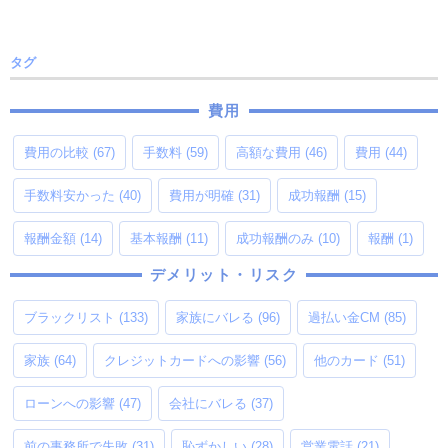
タグ
費用
費用の比較
(67)
手数料
(59)
高額な費用
(46)
費用
(44)
手数料安かった
(40)
費用が明確
(31)
成功報酬
(15)
報酬金額
(14)
基本報酬
(11)
成功報酬のみ
(10)
報酬
(1)
デメリット・リスク
ブラックリスト
(133)
家族にバレる
(96)
過払い金CM
(85)
家族
(64)
クレジットカードへの影響
(56)
他のカード
(51)
ローンへの影響
(47)
会社にバレる
(37)
前の事務所で失敗
(31)
恥ずかしい
(28)
営業電話
(21)