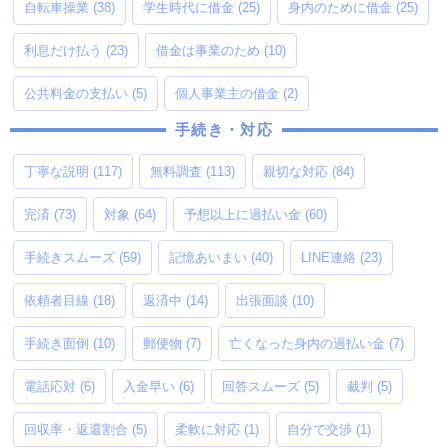
自転車操業
(38)
学生時代に借金
(25)
身内のために借金
(25)
利息だけ払う
(23)
借金は事業のため
(10)
公共料金の支払い
(5)
個人事業主の借金
(2)
手続き・対応
丁寧な説明
(117)
無料調査
(113)
親切な対応
(84)
完済
(73)
対象
(64)
予想以上に過払い金
(60)
手続きスムーズ
(59)
記憶あいまい
(40)
LINE連絡
(23)
依頼者目線
(18)
返済中
(14)
出張面談
(10)
手続き面倒
(10)
郵便物
(7)
亡くなった身内の過払い金
(7)
電話応対
(6)
入金早い
(6)
回答スムーズ
(5)
裁判
(5)
回収率・返還割合
(5)
柔軟に対応
(1)
自分で交渉
(1)