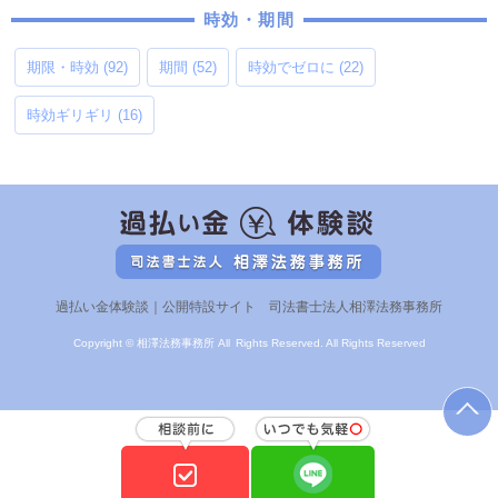
時効・期間
期限・時効
(92)
期間
(52)
時効でゼロに
(22)
時効ギリギリ
(16)
過払い金体験談｜公開特設サイト 司法書士法人相澤法務事務所
Copyright © 相澤法務事務所 All Rights Reserved. All Rights Reserved