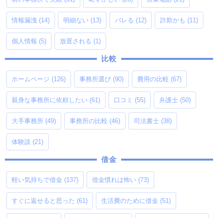
情報漏洩
(14)
明細ない
(13)
バレる
(12)
詐欺かも
(11)
個人情報
(5)
放置される
(1)
比較
ホームページ
(126)
事務所選び
(90)
費用の比較
(67)
親身な事務所に依頼したい
(61)
口コミ
(55)
弁護士
(50)
大手事務所
(49)
事務所の比較
(46)
司法書士
(38)
体験談
(21)
借金
軽い気持ちで借金
(137)
借金慣れは怖い
(73)
すぐに返せると思った
(61)
生活費のために借金
(51)