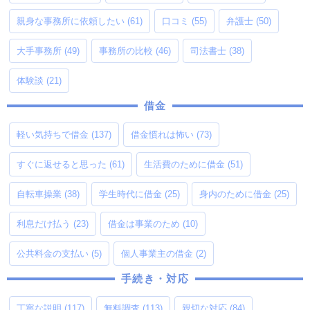
親身な事務所に依頼したい
(61)
口コミ
(55)
弁護士
(50)
大手事務所
(49)
事務所の比較
(46)
司法書士
(38)
体験談
(21)
借金
軽い気持ちで借金
(137)
借金慣れは怖い
(73)
すぐに返せると思った
(61)
生活費のために借金
(51)
自転車操業
(38)
学生時代に借金
(25)
身内のために借金
(25)
利息だけ払う
(23)
借金は事業のため
(10)
公共料金の支払い
(5)
個人事業主の借金
(2)
手続き・対応
丁寧な説明
(117)
無料調査
(113)
親切な対応
(84)