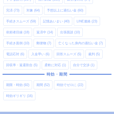
完済
(73)
対象
(64)
予想以上に過払い金
(60)
手続きスムーズ
(59)
記憶あいまい
(40)
LINE連絡
(23)
依頼者目線
(18)
返済中
(14)
出張面談
(10)
手続き面倒
(10)
郵便物
(7)
亡くなった身内の過払い金
(7)
電話応対
(6)
入金早い
(6)
回答スムーズ
(5)
裁判
(5)
回収率・返還割合
(5)
柔軟に対応
(1)
自分で交渉
(1)
時効・期間
期限・時効
(92)
期間
(52)
時効でゼロに
(22)
時効ギリギリ
(16)