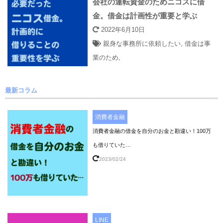
会社の運転資金のためニコスに借
金。借金は計画性が重要と学ぶ
2022年6月10日
親身な事務所に依頼したい
,
借金は事
業のため
,
最新コラム
消費者金融
消費者金融の借金を自分のお金と勘違い！100万
も借りていた…
2023/02/24
LINE