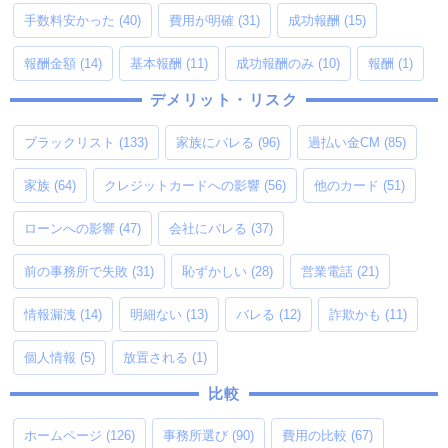
手数料安かった
(40)
費用が明確
(31)
成功報酬
(15)
報酬金額
(14)
基本報酬
(11)
成功報酬のみ
(10)
報酬
(1)
デメリット・リスク
ブラックリスト
(133)
家族にバレる
(96)
過払い金CM
(85)
家族
(64)
クレジットカードへの影響
(56)
他のカード
(51)
ローンへの影響
(47)
会社にバレる
(37)
前の事務所で失敗
(31)
恥ずかしい
(28)
営業電話
(21)
情報漏洩
(14)
明細ない
(13)
バレる
(12)
詐欺かも
(11)
個人情報
(5)
放置される
(1)
比較
ホームページ
(126)
事務所選び
(90)
費用の比較
(67)