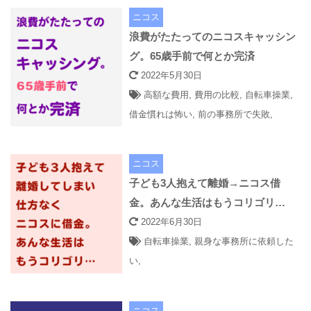
ニコス
浪費がたたってのニコスキャッシン
グ。65歳手前で何とか完済
2022年5月30日
高額な費用
,
費用の比較
,
自転車操業
,
借金慣れは怖い
,
前の事務所で失敗
,
ニコス
子ども3人抱えて離婚→ニコス借
金。あんな生活はもうコリゴリ…
2022年6月30日
自転車操業
,
親身な事務所に依頼した
い
,
ニコス