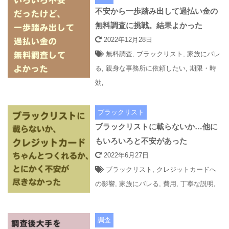
不安から一歩踏み出して過払い金の
無料調査に挑戦。結果よかった
2022年12月28日
無料調査
,
ブラックリスト
,
家族にバレ
る
,
親身な事務所に依頼したい
,
期限・時
効
,
ブラックリスト
ブラックリストに載らないか…他に
もいろいろと不安があった
2022年6月27日
ブラックリスト
,
クレジットカードへ
の影響
,
家族にバレる
,
費用
,
丁寧な説明
,
調査