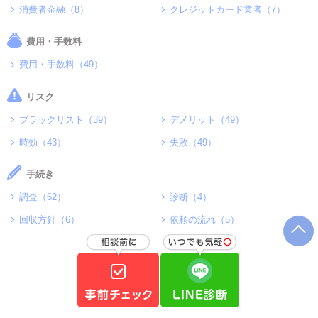
消費者金融（8）
クレジットカード業者（7）
費用・手数料
費用・手数料（49）
リスク
ブラックリスト（39）
デメリット（49）
時効（43）
失敗（49）
手続き
調査（62）
診断（4）
回収方針（6）
依頼の流れ（5）
無料相談（9）
LINE（14）
過払い金の基本（9）
比較