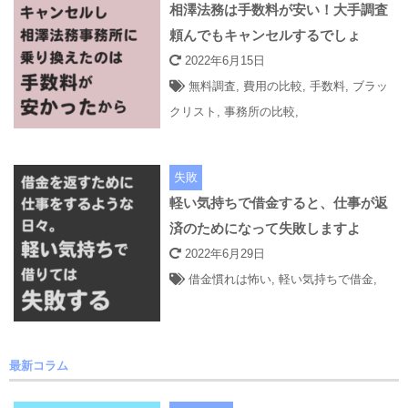
相澤法務は手数料が安い！大手調査
頼んでもキャンセルするでしょ
2022年6月15日
無料調査
,
費用の比較
,
手数料
,
ブラッ
クリスト
,
事務所の比較
,
失敗
軽い気持ちで借金すると、仕事が返
済のためになって失敗しますよ
2022年6月29日
借金慣れは怖い
,
軽い気持ちで借金
,
最新コラム