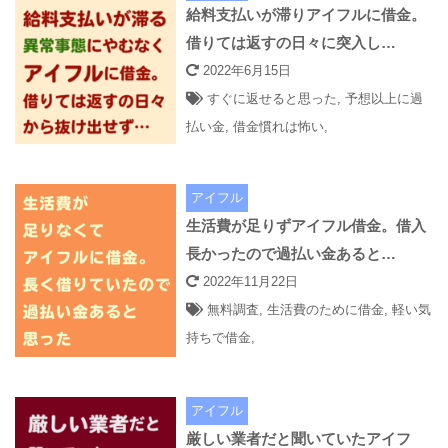
給料支払いが滞りアイフルに借金。
借りては返すの日々に突入し…
2022年6月15日
すぐに返せると思った
,
予想以上に過
払い金
,
借金慣れは怖い
,
アイフル
生活費が足りずアイフル借金。借入
長かったので過払い金あると…
2022年11月22日
無料調査
,
生活費のために借金
,
軽い気
持ちで借金
,
アイフル
厳しい業者だと聞いていたアイフ