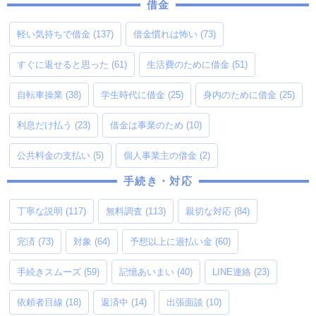
借金
軽い気持ちで借金
(137)
借金慣れは怖い
(73)
すぐに返せると思った
(61)
生活費のために借金
(51)
自転車操業
(38)
学生時代に借金
(25)
身内のために借金
(25)
利息だけ払う
(23)
借金は事業のため
(10)
公共料金の支払い
(5)
個人事業主の借金
(2)
手続き・対応
丁寧な説明
(117)
無料調査
(113)
親切な対応
(84)
完済
(73)
対象
(64)
予想以上に過払い金
(60)
手続きスムーズ
(59)
記憶あいまい
(40)
LINE連絡
(23)
依頼者目線
(18)
返済中
(14)
出張面談
(10)