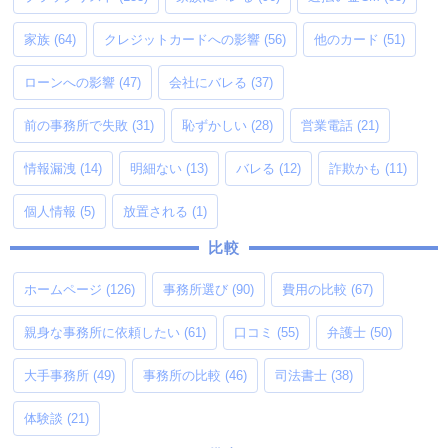
家族
(64)
クレジットカードへの影響
(56)
他のカード
(51)
ローンへの影響
(47)
会社にバレる
(37)
前の事務所で失敗
(31)
恥ずかしい
(28)
営業電話
(21)
情報漏洩
(14)
明細ない
(13)
バレる
(12)
詐欺かも
(11)
個人情報
(5)
放置される
(1)
比較
ホームページ
(126)
事務所選び
(90)
費用の比較
(67)
親身な事務所に依頼したい
(61)
口コミ
(55)
弁護士
(50)
大手事務所
(49)
事務所の比較
(46)
司法書士
(38)
体験談
(21)