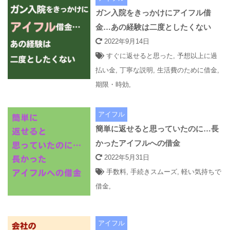
ガン入院をきっかけにアイフル借
金…あの経験は二度としたくない
2022年9月14日
すぐに返せると思った
,
予想以上に過
払い金
,
丁寧な説明
,
生活費のために借金
,
期限・時効
,
アイフル
簡単に返せると思っていたのに…長
かったアイフルへの借金
2022年5月31日
手数料
,
手続きスムーズ
,
軽い気持ちで
借金
,
アイフル