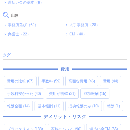
過払い金の基本（9）
比較
事務所選び（62）
大手事務所（28）
弁護士（22）
CM（40）
タグ
費用
費用の比較
(67)
手数料
(59)
高額な費用
(46)
費用
(44)
手数料安かった
(40)
費用が明確
(31)
成功報酬
(15)
報酬金額
(14)
基本報酬
(11)
成功報酬のみ
(10)
報酬
(1)
デメリット・リスク
ブラックリスト
(133)
家族にバレる
(96)
過払い金CM
(85)