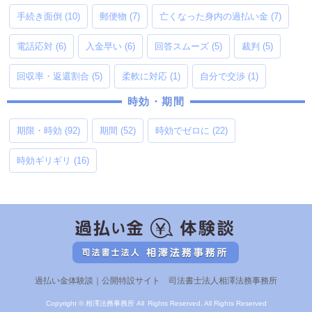
手続き面倒
(10)
郵便物
(7)
亡くなった身内の過払い金
(7)
電話応対
(6)
入金早い
(6)
回答スムーズ
(5)
裁判
(5)
回収率・返還割合
(5)
柔軟に対応
(1)
自分で交渉
(1)
時効・期間
期限・時効
(92)
期間
(52)
時効でゼロに
(22)
時効ギリギリ
(16)
過払い金体験談｜公開特設サイト 司法書士法人相澤法務事務所
Copyright © 相澤法務事務所 All Rights Reserved. All Rights Reserved