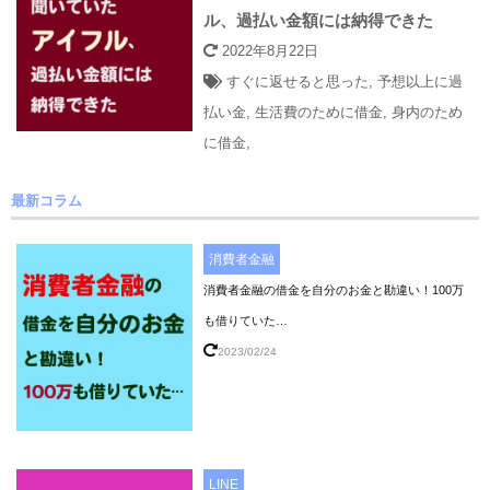
ル、過払い金額には納得できた
2022年8月22日
すぐに返せると思った
,
予想以上に過
払い金
,
生活費のために借金
,
身内のため
に借金
,
最新コラム
消費者金融
消費者金融の借金を自分のお金と勘違い！100万
も借りていた…
2023/02/24
LINE