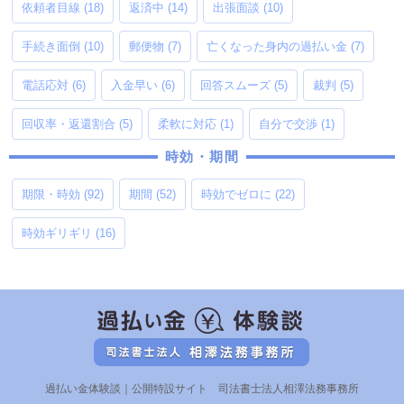
依頼者目線
(18)
返済中
(14)
出張面談
(10)
手続き面倒
(10)
郵便物
(7)
亡くなった身内の過払い金
(7)
電話応対
(6)
入金早い
(6)
回答スムーズ
(5)
裁判
(5)
回収率・返還割合
(5)
柔軟に対応
(1)
自分で交渉
(1)
時効・期間
期限・時効
(92)
期間
(52)
時効でゼロに
(22)
時効ギリギリ
(16)
過払い金体験談｜公開特設サイト 司法書士法人相澤法務事務所