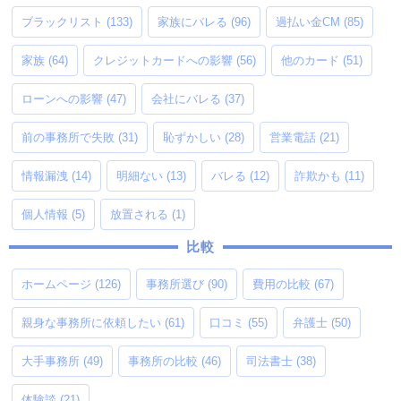
ブラックリスト
(133)
家族にバレる
(96)
過払い金CM
(85)
家族
(64)
クレジットカードへの影響
(56)
他のカード
(51)
ローンへの影響
(47)
会社にバレる
(37)
前の事務所で失敗
(31)
恥ずかしい
(28)
営業電話
(21)
情報漏洩
(14)
明細ない
(13)
バレる
(12)
詐欺かも
(11)
個人情報
(5)
放置される
(1)
比較
ホームページ
(126)
事務所選び
(90)
費用の比較
(67)
親身な事務所に依頼したい
(61)
口コミ
(55)
弁護士
(50)
大手事務所
(49)
事務所の比較
(46)
司法書士
(38)
体験談
(21)