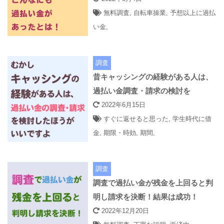
無料調査
,
自転車操業
,
予想以上に過払
い金
,
調査
昔キャッシングの経験がある人は、
過払い金調査・請求の検討を
2022年6月15日
すぐに返せると思った
,
学生時代に借
金
,
期限・時効
,
期間
,
調査
調査で過払い金が残金を上回ると判
明し請求を決断！結果は成功！
2022年12月20日