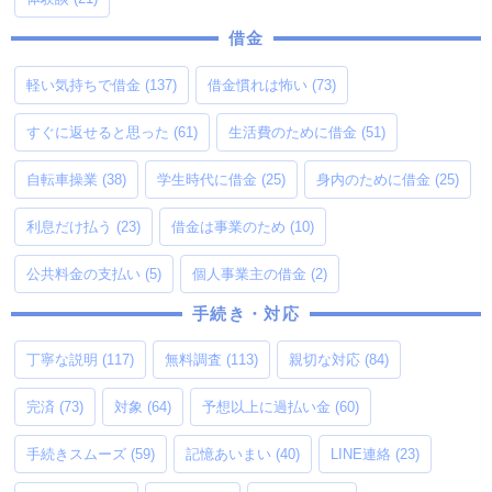
借金
軽い気持ちで借金
(137)
借金慣れは怖い
(73)
すぐに返せると思った
(61)
生活費のために借金
(51)
自転車操業
(38)
学生時代に借金
(25)
身内のために借金
(25)
利息だけ払う
(23)
借金は事業のため
(10)
公共料金の支払い
(5)
個人事業主の借金
(2)
手続き・対応
丁寧な説明
(117)
無料調査
(113)
親切な対応
(84)
完済
(73)
対象
(64)
予想以上に過払い金
(60)
手続きスムーズ
(59)
記憶あいまい
(40)
LINE連絡
(23)