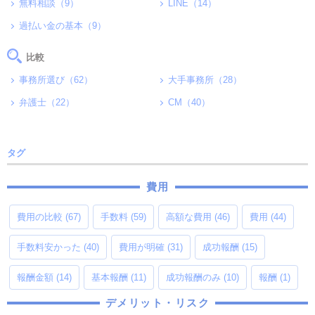
無料相談（9）
LINE（14）
過払い金の基本（9）
比較
事務所選び（62）
大手事務所（28）
弁護士（22）
CM（40）
タグ
費用
費用の比較
(67)
手数料
(59)
高額な費用
(46)
費用
(44)
手数料安かった
(40)
費用が明確
(31)
成功報酬
(15)
報酬金額
(14)
基本報酬
(11)
成功報酬のみ
(10)
報酬
(1)
デメリット・リスク