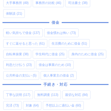
大手事務所
(49)
事務所の比較
(46)
司法書士
(38)
体験談
(21)
借金
軽い気持ちで借金
(137)
借金慣れは怖い
(73)
すぐに返せると思った
(61)
生活費のために借金
(51)
自転車操業
(38)
学生時代に借金
(25)
身内のために借金
(25)
利息だけ払う
(23)
借金は事業のため
(10)
公共料金の支払い
(5)
個人事業主の借金
(2)
手続き・対応
丁寧な説明
(117)
無料調査
(113)
親切な対応
(84)
完済
(73)
対象
(64)
予想以上に過払い金
(60)