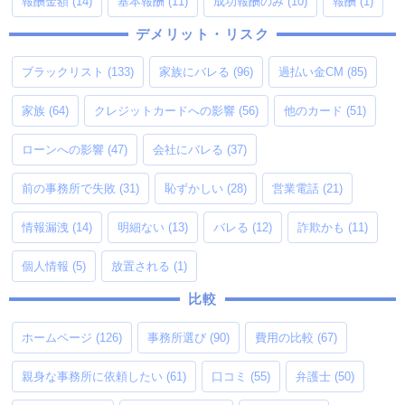
報酬金額
(14)
基本報酬
(11)
成功報酬のみ
(10)
報酬
(1)
デメリット・リスク
ブラックリスト
(133)
家族にバレる
(96)
過払い金CM
(85)
家族
(64)
クレジットカードへの影響
(56)
他のカード
(51)
ローンへの影響
(47)
会社にバレる
(37)
前の事務所で失敗
(31)
恥ずかしい
(28)
営業電話
(21)
情報漏洩
(14)
明細ない
(13)
バレる
(12)
詐欺かも
(11)
個人情報
(5)
放置される
(1)
比較
ホームページ
(126)
事務所選び
(90)
費用の比較
(67)
親身な事務所に依頼したい
(61)
口コミ
(55)
弁護士
(50)