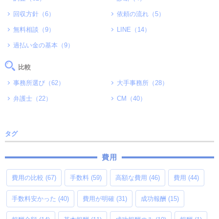
回収方針（6）
依頼の流れ（5）
無料相談（9）
LINE（14）
過払い金の基本（9）
比較
事務所選び（62）
大手事務所（28）
弁護士（22）
CM（40）
タグ
費用
費用の比較
(67)
手数料
(59)
高額な費用
(46)
費用
(44)
手数料安かった
(40)
費用が明確
(31)
成功報酬
(15)