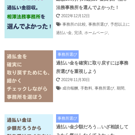
法務事務所を選んでよかった！
2022年12月12日
事務所の比較
,
事務所選び
,
予想以上に
過払い金
,
完済
,
ホームページ
,
事務所選び
過払い金を確実に取り戻すには事務
所選びを重視しよう
2022年11月30日
成功報酬
,
手数料
,
事務所選び
,
期間
,
事務所選び
過払い金少額だろう…いざ相談して