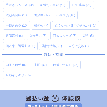
手続きスムーズ
(59)
記憶あいまい
(40)
LINE連絡
(23)
依頼者目線
(18)
返済中
(14)
出張面談
(10)
手続き面倒
(10)
郵便物
(7)
亡くなった身内の過払い金
(7)
電話応対
(6)
入金早い
(6)
回答スムーズ
(5)
裁判
(5)
回収率・返還割合
(5)
柔軟に対応
(1)
自分で交渉
(1)
時効・期間
期限・時効
(92)
期間
(52)
時効でゼロに
(22)
時効ギリギリ
(16)