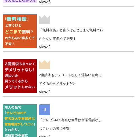
view:5
「無料相談」と言うけどどこまで無料？わ
からない事多くて不安！
view:2
2度請求もデメリットなし！過払い金戻っ
てくるからメリットだけ
view:2
「テレビCMで有名な大手は営業電話がし
つこい」の噂に不安
view:2