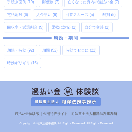
手続き面倒
(10)
郵便物
(7)
亡くなった身内の過払い金
(7)
電話応対
(6)
入金早い
(6)
回答スムーズ
(5)
裁判
(5)
回収率・返還割合
(5)
柔軟に対応
(1)
自分で交渉
(1)
時効・期間
期限・時効
(92)
期間
(52)
時効でゼロに
(22)
時効ギリギリ
(16)
過払い金体験談｜公開特設サイト 司法書士法人相澤法務事務所
Copyright © 相澤法務事務所 All Rights Reserved. All Rights Reserved