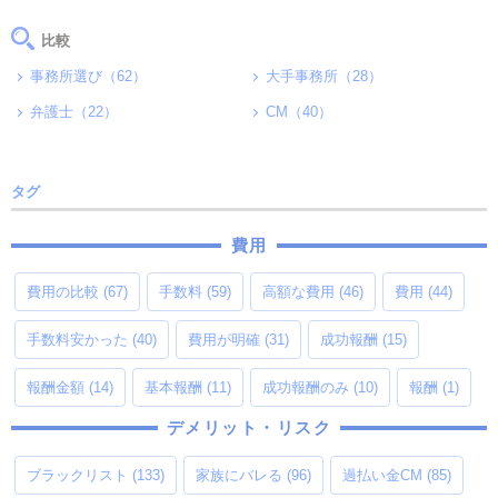
比較
事務所選び（62）
大手事務所（28）
弁護士（22）
CM（40）
タグ
費用
費用の比較
(67)
手数料
(59)
高額な費用
(46)
費用
(44)
手数料安かった
(40)
費用が明確
(31)
成功報酬
(15)
報酬金額
(14)
基本報酬
(11)
成功報酬のみ
(10)
報酬
(1)
デメリット・リスク
ブラックリスト
(133)
家族にバレる
(96)
過払い金CM
(85)