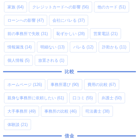
家族
(64)
クレジットカードへの影響
(56)
他のカード
(51)
ローンへの影響
(47)
会社にバレる
(37)
前の事務所で失敗
(31)
恥ずかしい
(28)
営業電話
(21)
情報漏洩
(14)
明細ない
(13)
バレる
(12)
詐欺かも
(11)
個人情報
(5)
放置される
(1)
比較
ホームページ
(126)
事務所選び
(90)
費用の比較
(67)
親身な事務所に依頼したい
(61)
口コミ
(55)
弁護士
(50)
大手事務所
(49)
事務所の比較
(46)
司法書士
(38)
体験談
(21)
借金