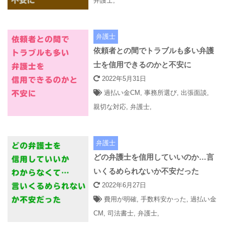
弁護士
,
弁護士
依頼者との間でトラブルも多い弁護
士を信用できるのかと不安に
2022年5月31日
過払い金CM
,
事務所選び
,
出張面談
,
親切な対応
,
弁護士
,
弁護士
どの弁護士を信用していいのか…言
いくるめられないか不安だった
2022年6月27日
費用が明確
,
手数料安かった
,
過払い金
CM
,
司法書士
,
弁護士
,