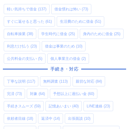
軽い気持ちで借金
(137)
借金慣れは怖い
(73)
すぐに返せると思った
(61)
生活費のために借金
(51)
自転車操業
(38)
学生時代に借金
(25)
身内のために借金
(25)
利息だけ払う
(23)
借金は事業のため
(10)
公共料金の支払い
(5)
個人事業主の借金
(2)
手続き・対応
丁寧な説明
(117)
無料調査
(113)
親切な対応
(84)
完済
(73)
対象
(64)
予想以上に過払い金
(60)
手続きスムーズ
(59)
記憶あいまい
(40)
LINE連絡
(23)
依頼者目線
(18)
返済中
(14)
出張面談
(10)