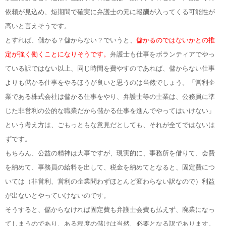
依頼が見込め、短期間で確実に弁護士の元に報酬が入ってくる可能性が
高いと言えそうです。
とすれば、儲かる？儲からない？でいうと、
儲かるのではないかとの推
定が強く働くことになりそうです。
弁護士も仕事をボランティアでやっ
ている訳ではない以上、同じ時間を費やすのであれば、儲からない仕事
よりも儲かる仕事をやるほうが良いと思うのは当然でしょう。「営利企
業である株式会社は儲かる仕事をやり、弁護士等の士業は、公務員に準
じた非営利の公的な職業だから儲かる仕事を進んでやってはいけない」
という考え方は、ごもっともな意見だとしても、それが全てではないは
ずです。
もちろん、公益の精神は大事ですが、現実的に、事務所を借りて、会費
を納めて、事務員の給料を出して、税金を納めてとなると、固定費につ
いては（非営利、営利の企業問わずほとんど変わらない訳なので）利益
が出ないとやっていけないのです。
そうすると、儲からなければ固定費も弁護士会費も払えず、廃業になっ
てしまうのであり、ある程度の儲けは当然、必要となる訳であります。