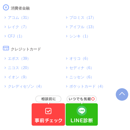
消費者金融
アコム（31）
プロミス（17）
レイク（7）
アイフル（13）
CFJ（1）
シンキ（1）
クレジットカード
エポス（39）
オリコ（6）
ニコス（20）
セディナ（6）
イオン（9）
ニッセン（6）
クレディセゾン（4）
ポケットカード（4）
ゼロファースト（3）
ライフカード（6）
アプラス（5）
対象（28）
消費者金融（8）
クレジットカード業者（7）
費用・手数料