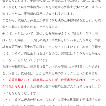
告をしたとします。手数料の支払いを確実にするために、過払い金の返
金口座として自身の事務所の口座を指定する弁護士が多いため、過払い
金はいったん、事務所の口座に返金されるとします。
そこから、依頼人と弁護士が事前に取り決めた手数料額を差し引いた残
額が依頼人に返金されることとなります。
例えば、本件において、過払い金報酬額が２０％（税抜き、以下、同
様）だった場合、３０万円の弁護士手数料とピンハネした５０万円の合
計８０万円が弁護士の手に渡ることになってしまいます。本来、依頼者
には、１６０万円返金されるはずなのに、実際には１２０万円しか返っ
てこないことになってしまいます。
弁護士が精算時に、精算書（費用の内訳を記載した領収書）しか返還し
ない場合は、依頼者は、かかる欺罔行為のチェックしようがありませ
ん。
返還書類として、精算書のみならず、合意書等があれば、チェック
が可能となります。
合意書等の数字が精巧に改ざんされてしまうと、ど
うにもならなくなります。
しかし、改ざん行為が明るみになれば、弁護士は刑事罰や懲戒請求を食