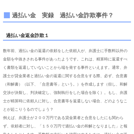
過払い金 実録 過払い金詐欺事件？
過払い金返金詐欺１
数年前、過払い金の返還の依頼をした依頼人が、弁護士に手数料以外の
金額を中抜きされる事件があったようです。これは、精算時に返還すべ
く書類を返還していないことから端を発する事件といえます。通常、弁
護士が貸金業者と過払い金の返還に関する合意をする際、必ず、合意書
（和解書）（以下、「合意書等」という。）を作成します（但し、和解
交渉が決裂し、判決確定し、強制執行をした場合を除く）。もし、弁護
士が精算時に依頼人に対し、合意書等を返還しない場合、どのようなこ
とが起こりうるのでしょう？
例えば、弁護士が２００万円である貸金業者と合意をしたにも関わら
ず、依頼者に対し、「１５０万円で過払い金の和解となりました」と報