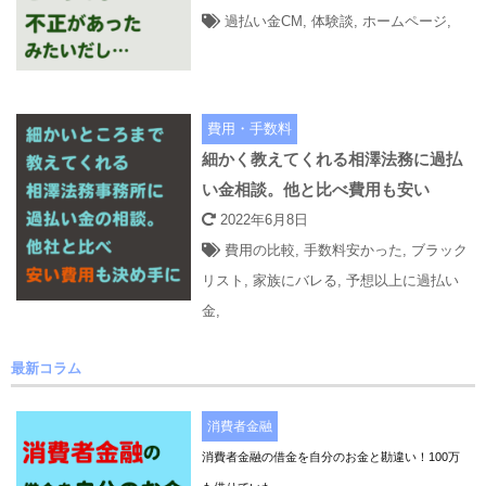
過払い金CM
,
体験談
,
ホームページ
,
費用・手数料
細かく教えてくれる相澤法務に過払
い金相談。他と比べ費用も安い
2022年6月8日
費用の比較
,
手数料安かった
,
ブラック
リスト
,
家族にバレる
,
予想以上に過払い
金
,
最新コラム
消費者金融
消費者金融の借金を自分のお金と勘違い！100万