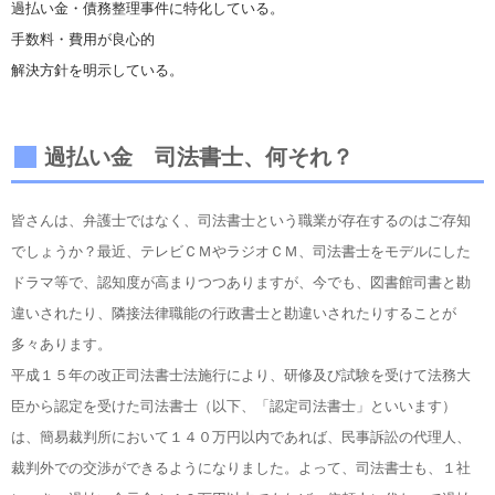
過払い金・債務整理事件に特化している。
手数料・費用が良心的
解決方針を明示している。
過払い金 司法書士、何それ？
皆さんは、弁護士ではなく、司法書士という職業が存在するのはご存知
でしょうか？最近、テレビＣＭやラジオＣＭ、司法書士をモデルにした
ドラマ等で、認知度が高まりつつありますが、今でも、図書館司書と勘
違いされたり、隣接法律職能の行政書士と勘違いされたりすることが
多々あります。
平成１５年の改正司法書士法施行により、研修及び試験を受けて法務大
臣から認定を受けた司法書士（以下、「認定司法書士」といいます）
は、簡易裁判所において１４０万円以内であれば、民事訴訟の代理人、
裁判外での交渉ができるようになりました。よって、司法書士も、１社