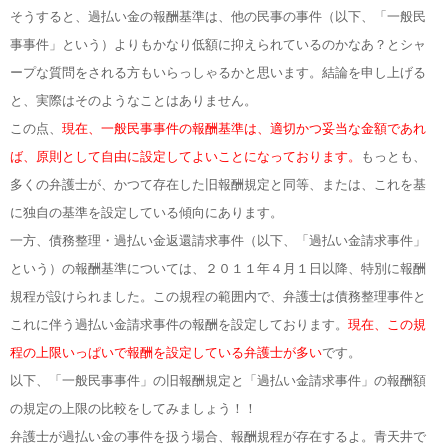
そうすると、過払い金の報酬基準は、他の民事の事件（以下、「一般民
事事件」という）よりもかなり低額に抑えられているのかなあ？とシャ
ープな質問をされる方もいらっしゃるかと思います。結論を申し上げる
と、実際はそのようなことはありません。
この点、
現在、一般民事事件の報酬基準は、適切かつ妥当な金額であれ
ば、原則として自由に設定してよいことになっております。
もっとも、
多くの弁護士が、かつて存在した旧報酬規定と同等、または、これを基
に独自の基準を設定している傾向にあります。
一方、債務整理・過払い金返還請求事件（以下、「過払い金請求事件」
という）の報酬基準については、２０１１年４月１日以降、特別に報酬
規程が設けられました。この規程の範囲内で、弁護士は債務整理事件と
これに伴う過払い金請求事件の報酬を設定しております。
現在、この規
程の上限いっぱいで報酬を設定している弁護士が多い
です。
以下、「一般民事事件」の旧報酬規定と「過払い金請求事件」の報酬額
の規定の上限の比較をしてみましょう！！
弁護士が過払い金の事件を扱う場合、報酬規程が存在するよ。青天井で