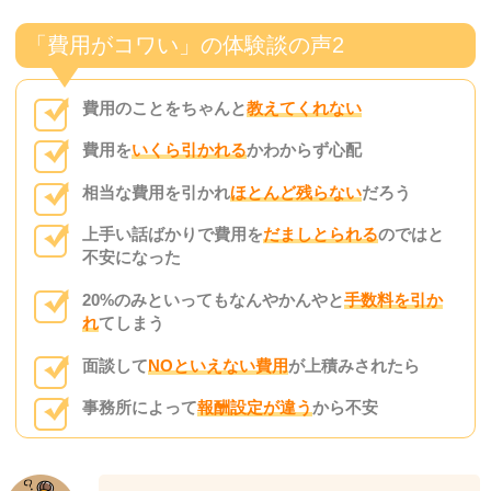
「費用がコワい」の体験談の声2
費用のことをちゃんと
教えてくれない
費用を
いくら引かれる
かわからず心配
相当な費用を引かれ
ほとんど残らない
だろう
上手い話ばかりで費用を
だましとられる
のではと
不安になった
20%のみといってもなんやかんやと
手数料を引か
れ
てしまう
面談して
NOといえない費用
が上積みされたら
事務所によって
報酬設定が違う
から不安