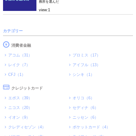
務所を選んだ
view:1
カテゴリー
消費者金融
アコム（31）
プロミス（17）
レイク（7）
アイフル（13）
CFJ（1）
シンキ（1）
クレジットカード
エポス（39）
オリコ（6）
ニコス（20）
セディナ（6）
イオン（9）
ニッセン（6）
クレディセゾン（4）
ポケットカード（4）