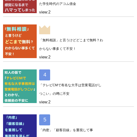
た学生時代のアコム借金
view:2
「無料相談」と言うけどどこまで無料？わ
からない事多くて不安！
view:2
「テレビCMで有名な大手は営業電話がし
つこい」の噂に不安
view:2
「内密」「顧客目線」を重視して事