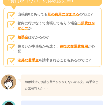
「費用がコワい」の体験談の声1
出張費0とあっても
別の費用に含まれる
のでは？
都内に行けなくて出張してもらう場合
出張費はか
かるの
か
着手金
はかかるのか
住まいが事務所から遠く、
往復の交通費費用
が心
配
法外な着手金
を請求されることもあるのでは？
報酬以外で余計な費用がかからないか不安。着手金と
か出張料とか・・・