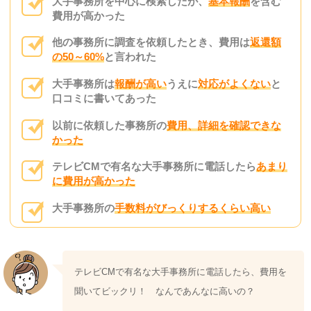
大手事務所を中心に検索したが、
基本報酬
を含む
費用が高かった
他の事務所に調査を依頼したとき、費用は
返還額
の50～60%
と言われた
大手事務所は
報酬が高い
うえに
対応がよくない
と
口コミに書いてあった
以前に依頼した事務所の
費用、詳細を確認できな
かった
テレビCMで有名な大手事務所に電話したら
あまり
に費用が高かった
大手事務所の
手数料がびっくりするくらい高い
テレビCMで有名な大手事務所に電話したら、費用を
聞いてビックリ！ なんであんなに高いの？