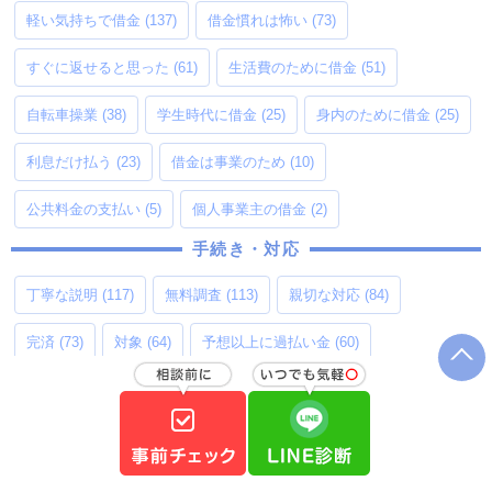
軽い気持ちで借金
(137)
借金慣れは怖い
(73)
すぐに返せると思った
(61)
生活費のために借金
(51)
自転車操業
(38)
学生時代に借金
(25)
身内のために借金
(25)
利息だけ払う
(23)
借金は事業のため
(10)
公共料金の支払い
(5)
個人事業主の借金
(2)
手続き・対応
丁寧な説明
(117)
無料調査
(113)
親切な対応
(84)
完済
(73)
対象
(64)
予想以上に過払い金
(60)
手続きスムーズ
(59)
記憶あいまい
(40)
LINE連絡
(23)
依頼者目線
(18)
返済中
(14)
出張面談
(10)
手続き面倒
(10)
郵便物
(7)
亡くなった身内の過払い金
(7)