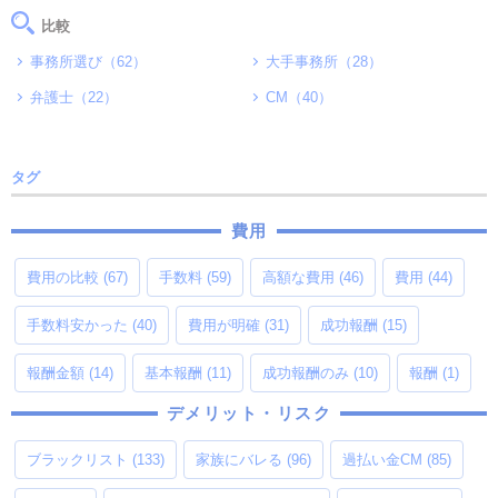
比較
事務所選び（62）
大手事務所（28）
弁護士（22）
CM（40）
タグ
費用
費用の比較
(67)
手数料
(59)
高額な費用
(46)
費用
(44)
手数料安かった
(40)
費用が明確
(31)
成功報酬
(15)
報酬金額
(14)
基本報酬
(11)
成功報酬のみ
(10)
報酬
(1)
デメリット・リスク
ブラックリスト
(133)
家族にバレる
(96)
過払い金CM
(85)