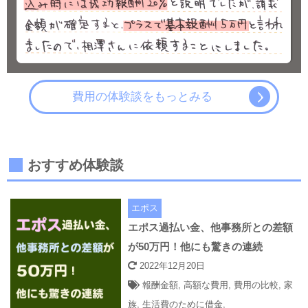
費用の体験談をもっとみる
おすすめ体験談
エポス
エポス過払い金、他事務所との差額
が50万円！他にも驚きの連続
2022年12月20日
報酬金額
,
高額な費用
,
費用の比較
,
家
族
,
生活費のために借金
,