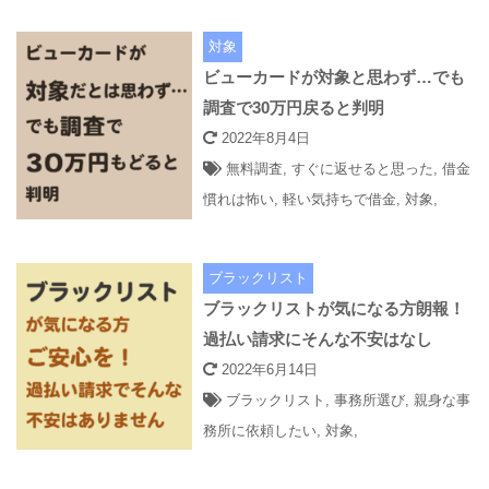
対象
ビューカードが対象と思わず…でも
調査で30万円戻ると判明
2022年8月4日
無料調査
,
すぐに返せると思った
,
借金
慣れは怖い
,
軽い気持ちで借金
,
対象
,
ブラックリスト
ブラックリストが気になる方朗報！
過払い請求にそんな不安はなし
2022年6月14日
ブラックリスト
,
事務所選び
,
親身な事
務所に依頼したい
,
対象
,