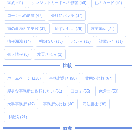
家族
(64)
クレジットカードへの影響
(56)
他のカード
(51)
ローンへの影響
(47)
会社にバレる
(37)
前の事務所で失敗
(31)
恥ずかしい
(28)
営業電話
(21)
情報漏洩
(14)
明細ない
(13)
バレる
(12)
詐欺かも
(11)
個人情報
(5)
放置される
(1)
比較
ホームページ
(126)
事務所選び
(90)
費用の比較
(67)
親身な事務所に依頼したい
(61)
口コミ
(55)
弁護士
(50)
大手事務所
(49)
事務所の比較
(46)
司法書士
(38)
体験談
(21)
借金