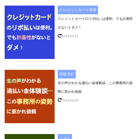
クレジットカード業者
クレジットカードのリボ払いは便利。でも計画性
がないとダメ！
2023/02/21
回収方針
生の声がわかる過払い金体験談…この事務所の姿
勢に惹かれ依頼
2023/02/20
エポス