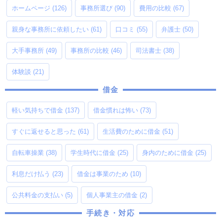
ホームページ
(126)
事務所選び
(90)
費用の比較
(67)
親身な事務所に依頼したい
(61)
口コミ
(55)
弁護士
(50)
大手事務所
(49)
事務所の比較
(46)
司法書士
(38)
体験談
(21)
借金
軽い気持ちで借金
(137)
借金慣れは怖い
(73)
すぐに返せると思った
(61)
生活費のために借金
(51)
自転車操業
(38)
学生時代に借金
(25)
身内のために借金
(25)
利息だけ払う
(23)
借金は事業のため
(10)
公共料金の支払い
(5)
個人事業主の借金
(2)
手続き・対応