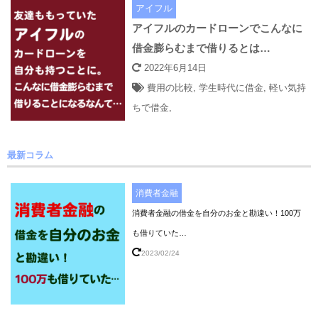
アイフル
アイフルのカードローンでこんなに
借金膨らむまで借りるとは…
2022年6月14日
費用の比較
,
学生時代に借金
,
軽い気持
ちで借金
,
最新コラム
消費者金融
消費者金融の借金を自分のお金と勘違い！100万
も借りていた…
2023/02/24