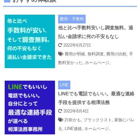
費用・手数料
他と比べ手数料安いし調査無料。過
払い金請求に何の不安もなし
2022年6月27日
費用が明確
,
無料調査
,
費用の比較
,
手
数料安かった
,
ホームページ
,
LINE
LINEでも電話でもいい。最適な連絡
手段を提供する相澤法務
2022年8月4日
詐欺かも
,
ブラックリスト
,
家族にバレ
る
,
LINE連絡
,
ホームページ
,