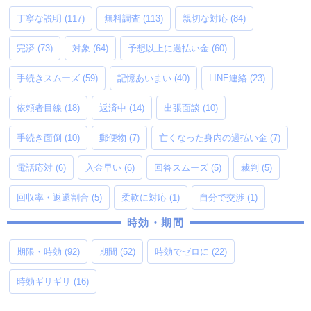
丁寧な説明
(117)
無料調査
(113)
親切な対応
(84)
完済
(73)
対象
(64)
予想以上に過払い金
(60)
手続きスムーズ
(59)
記憶あいまい
(40)
LINE連絡
(23)
依頼者目線
(18)
返済中
(14)
出張面談
(10)
手続き面倒
(10)
郵便物
(7)
亡くなった身内の過払い金
(7)
電話応対
(6)
入金早い
(6)
回答スムーズ
(5)
裁判
(5)
回収率・返還割合
(5)
柔軟に対応
(1)
自分で交渉
(1)
時効・期間
期限・時効
(92)
期間
(52)
時効でゼロに
(22)
時効ギリギリ
(16)