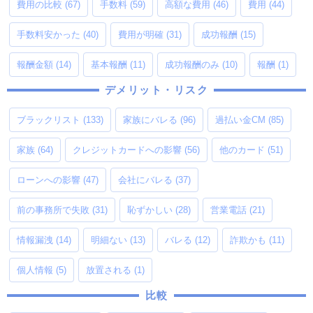
費用の比較
(67)
手数料
(59)
高額な費用
(46)
費用
(44)
手数料安かった
(40)
費用が明確
(31)
成功報酬
(15)
報酬金額
(14)
基本報酬
(11)
成功報酬のみ
(10)
報酬
(1)
デメリット・リスク
ブラックリスト
(133)
家族にバレる
(96)
過払い金CM
(85)
家族
(64)
クレジットカードへの影響
(56)
他のカード
(51)
ローンへの影響
(47)
会社にバレる
(37)
前の事務所で失敗
(31)
恥ずかしい
(28)
営業電話
(21)
情報漏洩
(14)
明細ない
(13)
バレる
(12)
詐欺かも
(11)
個人情報
(5)
放置される
(1)
比較