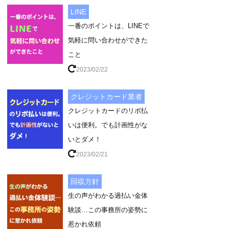
LINE
一番のポイントは、LINEで
気軽に問い合わせができた
こと
2023/02/22
クレジットカード業者
クレジットカードのリボ払
いは便利。でも計画性がな
いとダメ！
2023/02/21
回収方針
生の声がわかる過払い金体
験談…この事務所の姿勢に
惹かれ依頼