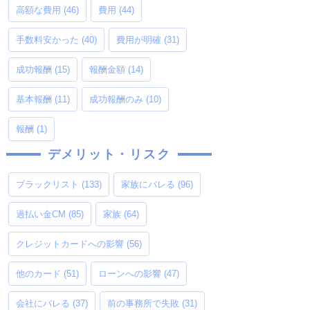
高額な費用
(46)
費用
(44)
手数料安かった
(40)
費用が明確
(31)
成功報酬
(15)
報酬金額
(14)
基本報酬
(11)
成功報酬のみ
(10)
報酬
(1)
デメリット・リスク
ブラックリスト
(133)
家族にバレる
(96)
過払い金CM
(85)
家族
(64)
クレジットカードへの影響
(56)
他のカード
(51)
ローンへの影響
(47)
会社にバレる
(37)
前の事務所で失敗
(31)