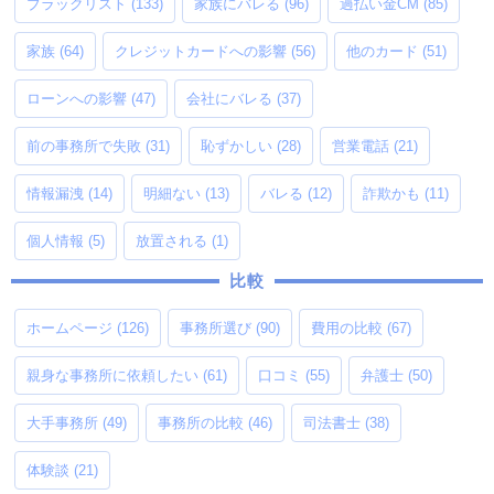
ブラックリスト
(133)
家族にバレる
(96)
過払い金CM
(85)
家族
(64)
クレジットカードへの影響
(56)
他のカード
(51)
ローンへの影響
(47)
会社にバレる
(37)
前の事務所で失敗
(31)
恥ずかしい
(28)
営業電話
(21)
情報漏洩
(14)
明細ない
(13)
バレる
(12)
詐欺かも
(11)
個人情報
(5)
放置される
(1)
比較
ホームページ
(126)
事務所選び
(90)
費用の比較
(67)
親身な事務所に依頼したい
(61)
口コミ
(55)
弁護士
(50)
大手事務所
(49)
事務所の比較
(46)
司法書士
(38)
体験談
(21)