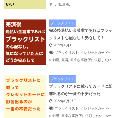
ド
,
LINE連絡
,
ブラックリスト
完済後過払い金請求であればブラッ
クリスト心配なし！安心して！
2022年6月15日
ブラックリスト
,
クレジットカードへ
の影響
,
完済
,
親身な事務所に依頼したい
,
ブラックリスト
ブラックリストに載ってカードに影
響出るのが一番の不安だった
2022年6月27日
ブラックリスト
,
クレジットカードへ
の影響
,
親身な事務所に依頼したい
,
ホー