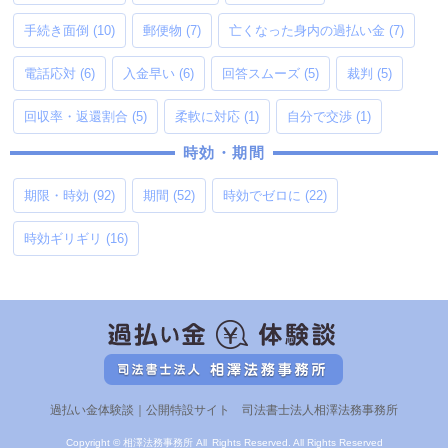
手続き面倒
(10)
郵便物
(7)
亡くなった身内の過払い金
(7)
電話応対
(6)
入金早い
(6)
回答スムーズ
(5)
裁判
(5)
回収率・返還割合
(5)
柔軟に対応
(1)
自分で交渉
(1)
時効・期間
期限・時効
(92)
期間
(52)
時効でゼロに
(22)
時効ギリギリ
(16)
過払い金体験談｜公開特設サイト 司法書士法人相澤法務事務所
Copyright © 相澤法務事務所 All Rights Reserved. All Rights Reserved