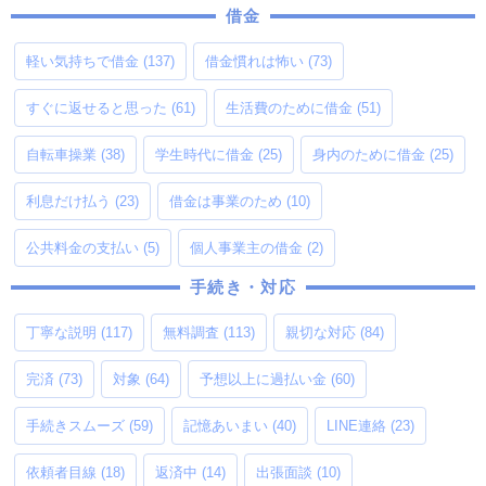
借金
軽い気持ちで借金
(137)
借金慣れは怖い
(73)
すぐに返せると思った
(61)
生活費のために借金
(51)
自転車操業
(38)
学生時代に借金
(25)
身内のために借金
(25)
利息だけ払う
(23)
借金は事業のため
(10)
公共料金の支払い
(5)
個人事業主の借金
(2)
手続き・対応
丁寧な説明
(117)
無料調査
(113)
親切な対応
(84)
完済
(73)
対象
(64)
予想以上に過払い金
(60)
手続きスムーズ
(59)
記憶あいまい
(40)
LINE連絡
(23)
依頼者目線
(18)
返済中
(14)
出張面談
(10)