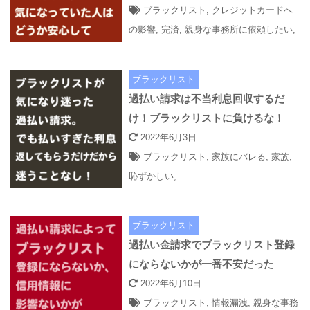
ブラックリスト
,
クレジットカードへ
の影響
,
完済
,
親身な事務所に依頼したい
,
ブラックリスト
過払い請求は不当利息回収するだ
け！ブラックリストに負けるな！
2022年6月3日
ブラックリスト
,
家族にバレる
,
家族
,
恥ずかしい
,
ブラックリスト
過払い金請求でブラックリスト登録
にならないかが一番不安だった
2022年6月10日
ブラックリスト
,
情報漏洩
,
親身な事務