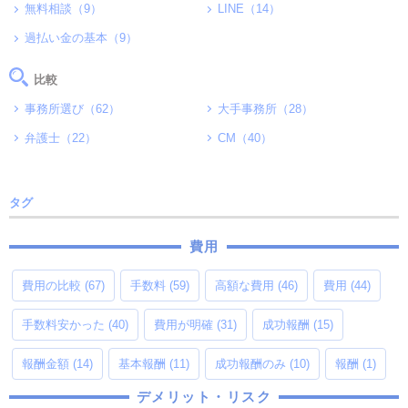
無料相談（9）
LINE（14）
過払い金の基本（9）
比較
事務所選び（62）
大手事務所（28）
弁護士（22）
CM（40）
タグ
費用
費用の比較
(67)
手数料
(59)
高額な費用
(46)
費用
(44)
手数料安かった
(40)
費用が明確
(31)
成功報酬
(15)
報酬金額
(14)
基本報酬
(11)
成功報酬のみ
(10)
報酬
(1)
デメリット・リスク