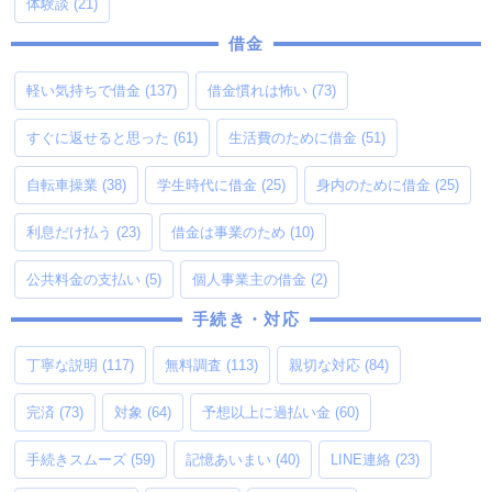
体験談
(21)
借金
軽い気持ちで借金
(137)
借金慣れは怖い
(73)
すぐに返せると思った
(61)
生活費のために借金
(51)
自転車操業
(38)
学生時代に借金
(25)
身内のために借金
(25)
利息だけ払う
(23)
借金は事業のため
(10)
公共料金の支払い
(5)
個人事業主の借金
(2)
手続き・対応
丁寧な説明
(117)
無料調査
(113)
親切な対応
(84)
完済
(73)
対象
(64)
予想以上に過払い金
(60)
手続きスムーズ
(59)
記憶あいまい
(40)
LINE連絡
(23)