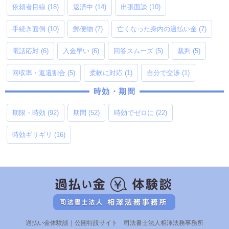
依頼者目線
(18)
返済中
(14)
出張面談
(10)
手続き面倒
(10)
郵便物
(7)
亡くなった身内の過払い金
(7)
電話応対
(6)
入金早い
(6)
回答スムーズ
(5)
裁判
(5)
回収率・返還割合
(5)
柔軟に対応
(1)
自分で交渉
(1)
時効・期間
期限・時効
(92)
期間
(52)
時効でゼロに
(22)
時効ギリギリ
(16)
過払い金体験談｜公開特設サイト 司法書士法人相澤法務事務所