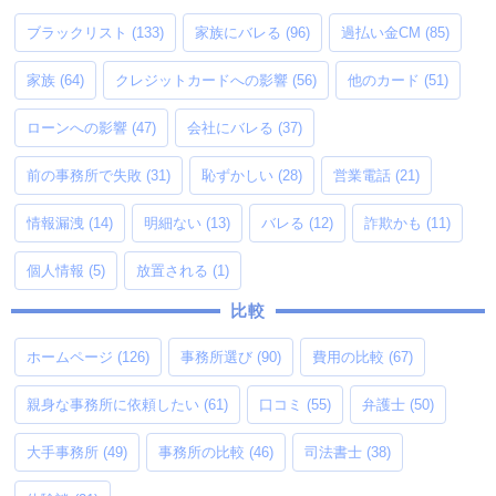
ブラックリスト
(133)
家族にバレる
(96)
過払い金CM
(85)
家族
(64)
クレジットカードへの影響
(56)
他のカード
(51)
ローンへの影響
(47)
会社にバレる
(37)
前の事務所で失敗
(31)
恥ずかしい
(28)
営業電話
(21)
情報漏洩
(14)
明細ない
(13)
バレる
(12)
詐欺かも
(11)
個人情報
(5)
放置される
(1)
比較
ホームページ
(126)
事務所選び
(90)
費用の比較
(67)
親身な事務所に依頼したい
(61)
口コミ
(55)
弁護士
(50)
大手事務所
(49)
事務所の比較
(46)
司法書士
(38)